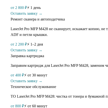
от
2 800
₽
⚡
1 день
Оставить заявку →
Ремонт сканера и автоподатчика
LaserJet Pro MFP M428 не сканирует, искажает копию, не
ADF и петли крышки.
от
2 200
₽
⚡
1–2 дня
Оставить заявку →
Заправка картриджа
Заправим картридж для LaserJet Pro MFP M428, заменим ч
от
400
₽
⚡
от 30 минут
Оставить заявку →
Техническое обслуживание
ТО LaserJet Pro MFP M428: чистка от тонера и бумажной п
от
800
₽
⚡
от 60 минут