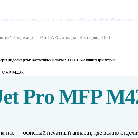
су
Магазин
Цены
Проверить заказ
Контакты
, Шмитовский проезд, 34 с7
·
Пн–пт 10:00–19:00, сб 10:00–18:00, вс — выхо
веры
Видеокарты
Частотники
Платы ЧПУ
БП
Майнинг
Принтеры
ro MFP M428
Jet Pro MFP M4
ля нас — офисный печатный аппарат, где важно отделит