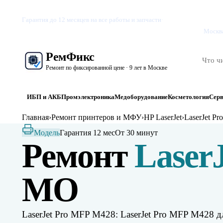
Бизне
Гарантия до 12 месяцев на все работы и запчасти
·
Вакансии
Москва
Рем
Фикс
Ремонт по фиксированной цене · 9 лет в Москве
ИБП и АКБ
Промэлектроника
Медоборудование
Косметология
Сер
Главная
›
Ремонт принтеров и МФУ
›
HP LaserJet
›
LaserJet P
Модель
Гарантия 12 мес
От 30 минут
Ремонт
Laser
МО
LaserJet Pro MFP M428: LaserJet Pro MFP M428 д