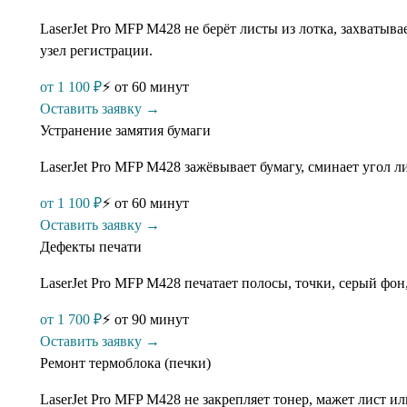
LaserJet Pro MFP M428 не берёт листы из лотка, захваты
узел регистрации.
от
1 100
₽
⚡
от 60 минут
Оставить заявку →
Устранение замятия бумаги
LaserJet Pro MFP M428 зажёвывает бумагу, сминает угол л
от
1 100
₽
⚡
от 60 минут
Оставить заявку →
Дефекты печати
LaserJet Pro MFP M428 печатает полосы, точки, серый фон
от
1 700
₽
⚡
от 90 минут
Оставить заявку →
Ремонт термоблока (печки)
LaserJet Pro MFP M428 не закрепляет тонер, мажет лист и