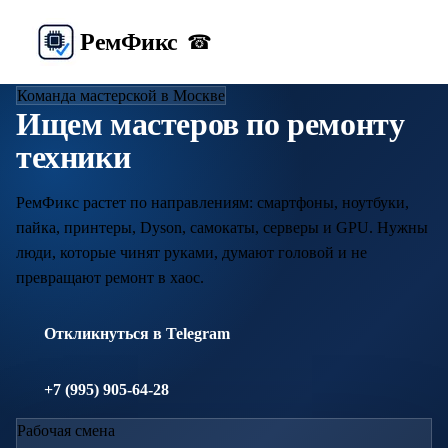
Рем
Фикс
☎
Команда мастерской в Москве
Ищем мастеров по ремонту
техники
РемФикс растет по направлениям: смартфоны, ноутбуки,
пайка, принтеры, Dyson, самокаты, серверы и GPU. Нужны
люди, которые чинят руками, думают головой и не
превращают ремонт в хаос.
Откликнуться в Telegram
+7 (995) 905-64-28
Рабочая смена