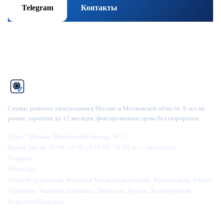
Telegram
Контакты
Рем
Фикс
Сервис ремонта электроники в Москве и Московской области. 9 лет на
рынке, гарантия до 12 месяцев, фиксированные цены без сюрпризов.
Адрес:
Москва, Шмитовский проезд, 34 с7
Время:
Пн–пт 10:00–19:00, сб 10:00–18:00, вс — выходной
Телефон:
+7 (995) 905-64-28
WhatsApp:
+7 (916) 445-64-28
Зона обслуживания:
Москва и Московская область: Красногорск, Химки,
Одинцово, Мытищи, Балашиха, Люберцы, Реутов, Долгопрудный,
Королёв и Подольск.