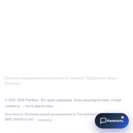
Telegram
Max
VK
Как к вам обращаться?
Введите имя, и менеджер сразу увидит его в CRM.
Политика конфиденциальности
Согласие на обработку ПДн
Договор-оферта
Реквизиты
Начать
© 2016–
2026
РемФикс
. Все права защищены. Цены ориентировочные, точная
стоимость — после диагностики.
Исполнитель:
Индивидуальный предприниматель Турчанинов Степан Сергеевич
·
ИНН
380896162495
·
реквизиты
Написать