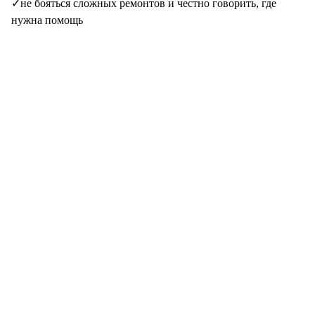
✓
не бояться сложных ремонтов и честно говорить, где
нужна помощь
Процесс
Как проходит отклик
01
Пишите о себе
Направление, опыт, с чем работали, какие ремонты делаете
уверенно.
02
Коротко созваниваемся
Понимаем уровень, график, ожидания по оплате и подход к
клиентам.
03