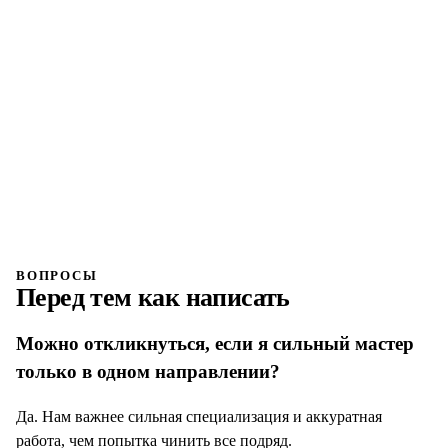
Встреча в сервисе
Показываем мастерскую, обсуждаем задачи и смотрим
практический уровень.
04
Стартуем с понятным планом
Определяем направление, смены, ответственность и
первые заказы.
ВОПРОСЫ
Перед тем как написать
Можно откликнуться, если я сильный мастер
только в одном направлении?
Да. Нам важнее сильная специализация и аккуратная
работа, чем попытка чинить все подряд.