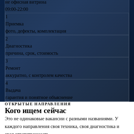
не офисная витрина
09:00-22:00
1
Приемка
фото, дефекты, комплектация
2
Диагностика
причина, срок, стоимость
3
Ремонт
аккуратно, с контролем качества
4
Выдача
гарантия и понятное объяснение
ОТКРЫТЫЕ НАПРАВЛЕНИЯ
Кого ищем сейчас
Это не одинаковые вакансии с разными названиями. У
каждого направления своя техника, своя диагностика и