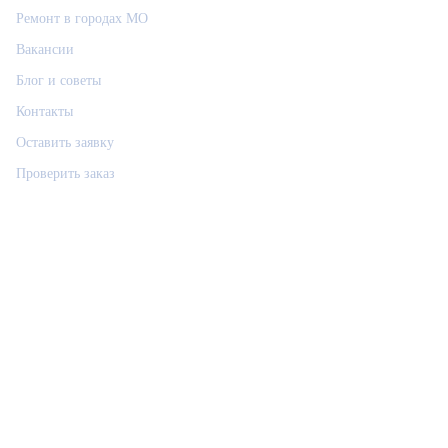
Ремонт в городах МО
Вакансии
Блог и советы
Контакты
Оставить заявку
Проверить заказ
Связаться
РемФикс: поддержка
Р
Ответим позже, контакт сохраним
Позвонить
Telegram
Max
VK