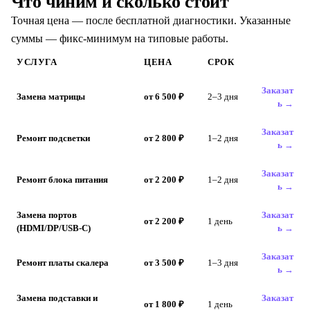
Что чиним и сколько стоит
Точная цена — после бесплатной диагностики. Указанные
суммы — фикс-минимум на типовые работы.
УСЛУГА
ЦЕНА
СРОК
Заказат
Замена матрицы
от 6 500 ₽
2–3 дня
ь →
Заказат
Ремонт подсветки
от 2 800 ₽
1–2 дня
ь →
Заказат
Ремонт блока питания
от 2 200 ₽
1–2 дня
ь →
Замена портов
Заказат
от 2 200 ₽
1 день
(HDMI/DP/USB-C)
ь →
Заказат
Ремонт платы скалера
от 3 500 ₽
1–3 дня
ь →
Замена подставки и
Заказат
от 1 800 ₽
1 день