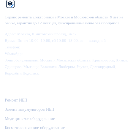
Рем
Фикс
Сервис ремонта электроники в Москве и Московской области. 9 лет на
рынке, гарантия до 12 месяцев, фиксированные цены без сюрпризов.
Адрес:
Москва, Шмитовский проезд, 34 с7
Время:
Пн–пт 10:00–19:00, сб 10:00–18:00, вс — выходной
Телефон:
+7 (995) 905-64-28
WhatsApp:
+7 (916) 445-64-28
Зона обслуживания:
Москва и Московская область: Красногорск, Химки,
Одинцово, Мытищи, Балашиха, Люберцы, Реутов, Долгопрудный,
Королёв и Подольск.
Категории
Ремонт ИБП
Замена аккумуляторов ИБП
Медицинское оборудование
Косметологическое оборудование