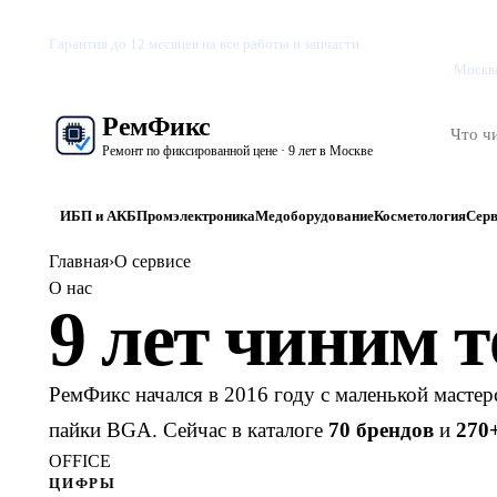
Бизне
Гарантия до 12 месяцев на все работы и запчасти
·
Вакансии
Москва
Рем
Фикс
Ремонт по фиксированной цене · 9 лет в Москве
ИБП и АКБ
Промэлектроника
Медоборудование
Косметология
Сер
Главная
›
О сервисе
О нас
9 лет чиним т
РемФикс начался в 2016 году с маленькой масте
пайки BGA. Сейчас в каталоге
70
брендов
и
270
OFFICE
ЦИФРЫ