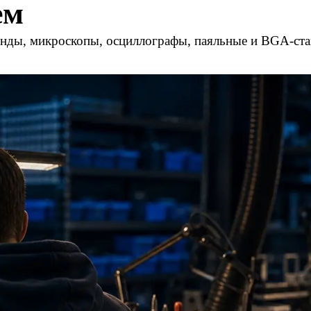
ем
енды, микроскопы, осциллографы, паяльные и BGA-ст