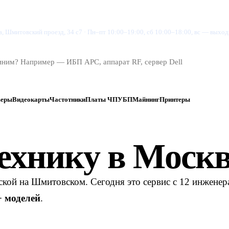
су
Магазин
Цены
Проверить заказ
Контакты
, Шмитовский проезд, 34 с7
·
Пн–пт 10:00–19:00, сб 10:00–18:00, вс — выхо
веры
Видеокарты
Частотники
Платы ЧПУ
БП
Майнинг
Принтеры
ехнику в
Москв
рской на Шмитовском. Сегодня это сервис с 12 инжене
+ моделей
.