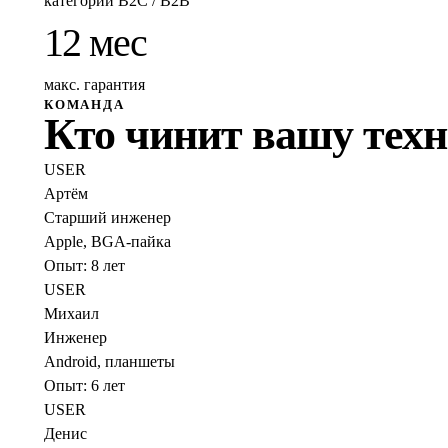
категорий B2C / B2B
12 мес
макс. гарантия
КОМАНДА
Кто чинит вашу тех
USER
Артём
Старший инженер
Apple, BGA-пайка
Опыт:
8
лет
USER
Михаил
Инженер
Android, планшеты
Опыт:
6
лет
USER
Денис