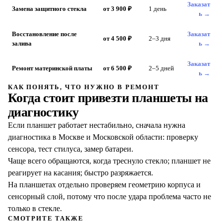
Заказат
Замена защитного стекла
от 3 900 ₽
1 день
ь →
Восстановление после
Заказат
от 4 500 ₽
2–3 дня
залива
ь →
Заказат
Ремонт материнской платы
от 6 500 ₽
2–5 дней
ь →
КАК ПОНЯТЬ, ЧТО НУЖНО В РЕМОНТ
Когда стоит привезти
планшеты
на
диагностику
Если планшет работает нестабильно, сначала нужна
диагностика в Москве и Московской области: проверку
сенсора, тест стилуса, замер батареи.
Чаще всего обращаются, когда треснуло стекло; планшет не
реагирует на касания; быстро разряжается.
На планшетах отдельно проверяем геометрию корпуса и
сенсорный слой, потому что после удара проблема часто не
только в стекле.
СМОТРИТЕ ТАКЖЕ