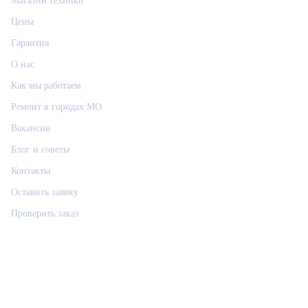
Магазин техники
Цены
Гарантия
О нас
Как мы работаем
Ремонт в городах МО
Вакансии
Блог и советы
Контакты
Оставить заявку
Проверить заказ
Связаться
РемФикс: поддержка
Р
Ответим позже, контакт сохраним
Позвонить