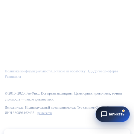
Telegram
Max
VK
Как к вам обращаться?
Введите имя, и менеджер сразу увидит его в CRM.
Политика конфиденциальности
Согласие на обработку ПДн
Договор-оферта
Реквизиты
Начать
© 2016–
2026
РемФикс
. Все права защищены. Цены ориентировочные, точная
стоимость — после диагностики.
Исполнитель:
Индивидуальный предприниматель Турчанинов Степан Сергеевич
·
ИНН
380896162495
·
реквизиты
Написать