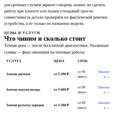
для срочных случаев заранее говорим, можно ли сделать
работу при клиенте или нужен стендовый прогон
совместимость детали проверяем по фактической ревизии
устройства, а не только по названию модели.
ЦЕНЫ И УСЛУГИ
Что чиним и сколько стоит
Точная цена — после бесплатной диагностики. Указанные
суммы — фикс-минимум на типовые работы.
УСЛУГА
ЦЕНА
СРОК
от 90
Заказат
Замена дисплея
от 5 200 ₽
минут
ь →
от 90
Заказат
Замена аккумулятора
от 3 600 ₽
минут
ь →
от 90
Заказат
Замена разъёма зарядки
от 3 200 ₽
минут
ь →