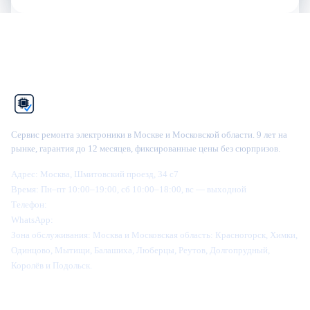
Рем
Фикс
Сервис ремонта электроники в Москве и Московской области. 9 лет на
рынке, гарантия до 12 месяцев, фиксированные цены без сюрпризов.
Адрес:
Москва, Шмитовский проезд, 34 с7
Время:
Пн–пт 10:00–19:00, сб 10:00–18:00, вс — выходной
Телефон:
+7 (995) 905-64-28
WhatsApp:
+7 (916) 445-64-28
Зона обслуживания:
Москва и Московская область: Красногорск, Химки,
Одинцово, Мытищи, Балашиха, Люберцы, Реутов, Долгопрудный,
Королёв и Подольск.
Категории