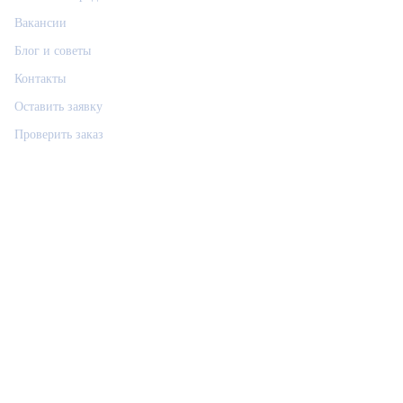
Вакансии
Блог и советы
Контакты
Оставить заявку
Проверить заказ
Связаться
РемФикс: поддержка
Р
Ответим позже, контакт сохраним
Позвонить
Telegram
Max
VK