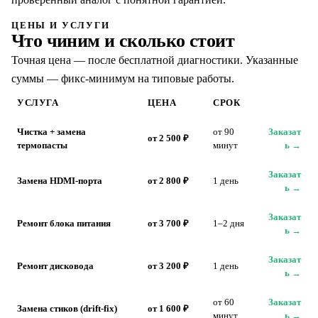
ЦЕНЫ И УСЛУГИ
Что чиним и сколько стоит
Точная цена — после бесплатной диагностики. Указанные
суммы — фикс-минимум на типовые работы.
УСЛУГА
ЦЕНА
СРОК
Чистка + замена
от 90
Заказат
от 2 500 ₽
термопасты
минут
ь →
Заказат
Замена HDMI-порта
от 2 800 ₽
1 день
ь →
Заказат
Ремонт блока питания
от 3 700 ₽
1–2 дня
ь →
Заказат
Ремонт дисковода
от 3 200 ₽
1 день
ь →
от 60
Заказат
Замена стиков (drift-fix)
от 1 600 ₽
минут
ь →