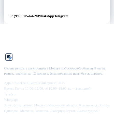
Перезвоните мне
→
+7 (995) 905-64-28
WhatsApp
Telegram
Рем
Фикс
Сервис ремонта электроники в Москве и Московской области. 9 лет на
рынке, гарантия до 12 месяцев, фиксированные цены без сюрпризов.
Адрес:
Москва, Шмитовский проезд, 34 с7
Время:
Пн–пт 10:00–19:00, сб 10:00–18:00, вс — выходной
Телефон:
+7 (995) 905-64-28
WhatsApp:
+7 (916) 445-64-28
Зона обслуживания:
Москва и Московская область: Красногорск, Химки,
Одинцово, Мытищи, Балашиха, Люберцы, Реутов, Долгопрудный,