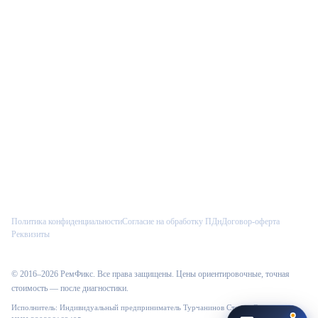
Р
Ответим позже, контакт сохраним
Позвонить
Telegram
Max
VK
Как к вам обращаться?
Введите имя, и менеджер сразу увидит его в CRM.
Политика конфиденциальности
Согласие на обработку ПДн
Договор-оферта
Реквизиты
Начать
© 2016–
2026
РемФикс
. Все права защищены. Цены ориентировочные, точная
стоимость — после диагностики.
Исполнитель:
Индивидуальный предприниматель Турчанинов Степан Сергеевич
·