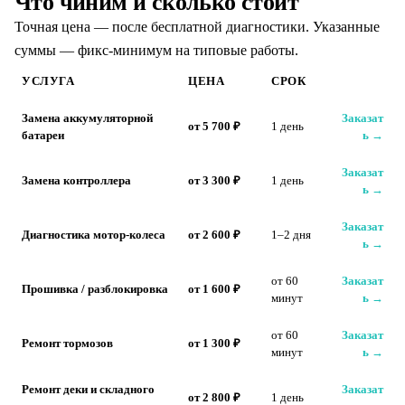
Что чиним и сколько стоит
Точная цена — после бесплатной диагностики. Указанные
суммы — фикс-минимум на типовые работы.
УСЛУГА
ЦЕНА
СРОК
Замена аккумуляторной
Заказат
от 5 700 ₽
1 день
батареи
ь →
Заказат
Замена контроллера
от 3 300 ₽
1 день
ь →
Заказат
Диагностика мотор-колеса
от 2 600 ₽
1–2 дня
ь →
от 60
Заказат
Прошивка / разблокировка
от 1 600 ₽
минут
ь →
от 60
Заказат
Ремонт тормозов
от 1 300 ₽
минут
ь →
Ремонт деки и складного
Заказат
от 2 800 ₽
1 день