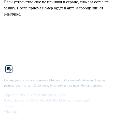
Если устройство еще не приняли в сервис, сначала оставьте
заявку. После приема номер будет в акте и сообщении от
РемФикс.
Оставить заявку
Рем
Фикс
Сервис ремонта электроники в Москве и Московской области. 9 лет на
рынке, гарантия до 12 месяцев, фиксированные цены без сюрпризов.
Адрес:
Москва, Шмитовский проезд, 34 с7
Время:
Пн–пт 10:00–19:00, сб 10:00–18:00, вс — выходной
Телефон:
+7 (995) 905-64-28
WhatsApp:
+7 (916) 445-64-28