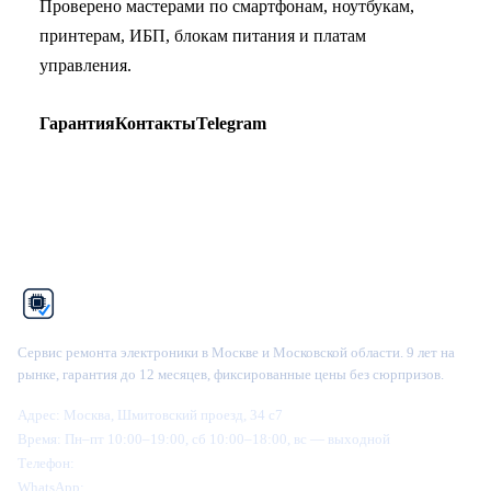
Проверено мастерами по смартфонам, ноутбукам,
принтерам, ИБП, блокам питания и платам
управления.
Гарантия
Контакты
Telegram
Рем
Фикс
Сервис ремонта электроники в Москве и Московской области. 9 лет на
рынке, гарантия до 12 месяцев, фиксированные цены без сюрпризов.
Адрес:
Москва, Шмитовский проезд, 34 с7
Время:
Пн–пт 10:00–19:00, сб 10:00–18:00, вс — выходной
Телефон:
+7 (995) 905-64-28
WhatsApp:
+7 (916) 445-64-28