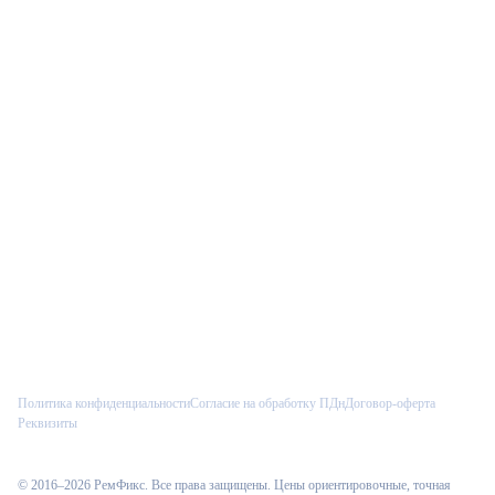
Связаться
Позвонить
Telegram
Max
VK
Политика конфиденциальности
Согласие на обработку ПДн
Договор-оферта
Реквизиты
© 2016–
2026
РемФикс
. Все права защищены. Цены ориентировочные, точная