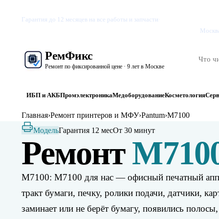
Бизне
Гарантия до 12 месяцев на все работы и запчасти
·
Вакансии
Москва
Рем
Фикс
Ремонт по фиксированной цене · 9 лет в Москве
ИБП и АКБ
Промэлектроника
Медоборудование
Косметология
Сер
Главная
›
Ремонт принтеров и МФУ
›
Pantum
›
M7100
Модель
Гарантия 12 мес
От 30 минут
Ремонт
M710
M7100: M7100 для нас — офисный печатный аппар
тракт бумаги, печку, ролики подачи, датчики, 
заминает или не берёт бумагу, появились полосы