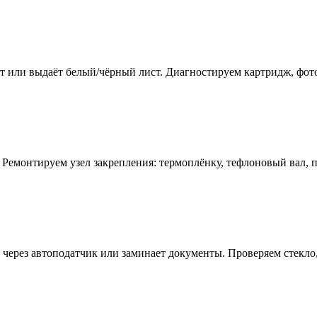
т или выдаёт белый/чёрный лист. Диагностируем картридж, фотоб
я. Ремонтируем узел закрепления: термоплёнку, тефлоновый вал,
ы через автоподатчик или заминает документы. Проверяем стекл