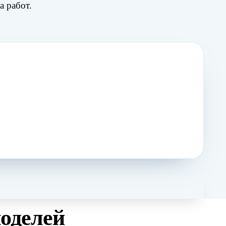
а работ.
Жду звонка
→
моделей