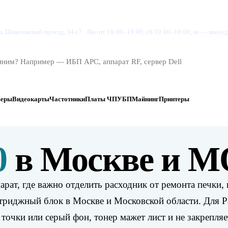
су
Магазин
Цены
Проверить заказ
Контакты
, Шмитовский проезд, 34 с7
·
Пн–пт 10:00–19:00, сб 10:00–18:00, вс — выхо
веры
Видеокарты
Частотники
Платы ЧПУ
БП
Майнинг
Принтеры
0
в Москве и М
ат, где важно отделить расходник от ремонта печки, 
картриджный блок в Москве и Московской области. Для
, точки или серый фон, тонер мажет лист и не закрепля