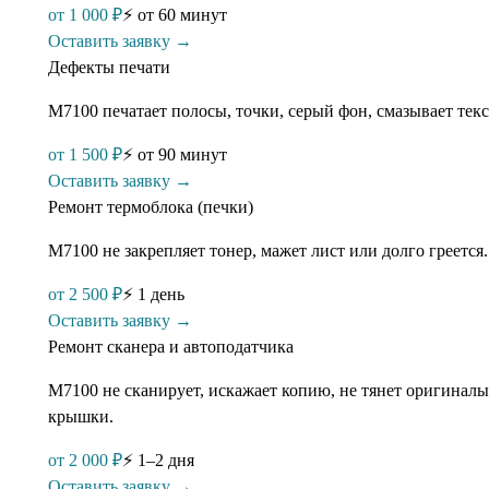
от
1 000
₽
⚡
от 60 минут
Оставить заявку →
Дефекты печати
M7100 печатает полосы, точки, серый фон, смазывает текс
от
1 500
₽
⚡
от 90 минут
Оставить заявку →
Ремонт термоблока (печки)
M7100 не закрепляет тонер, мажет лист или долго греетс
от
2 500
₽
⚡
1 день
Оставить заявку →
Ремонт сканера и автоподатчика
M7100 не сканирует, искажает копию, не тянет оригинал
крышки.
от
2 000
₽
⚡
1–2 дня
Оставить заявку →