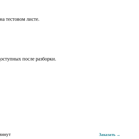
а тестовом листе.
доступных после разборки.
минут
Заказать →