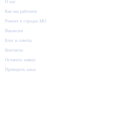
О нас
Как мы работаем
Ремонт в городах МО
Вакансии
Блог и советы
Контакты
Оставить заявку
Проверить заказ
Связаться
РемФикс: поддержка
Р
Ответим позже, контакт сохраним
Позвонить
Telegram
Max