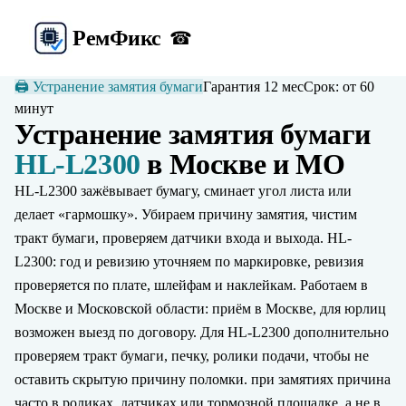
Рем
Фикс
☎
🖨️
Устранение замятия бумаги
Гарантия 12 мес
Срок:
от 60
минут
Устранение замятия бумаги
HL-L2300
в Москве и МО
HL-L2300 зажёвывает бумагу, сминает угол листа или
делает «гармошку». Убираем причину замятия, чистим
тракт бумаги, проверяем датчики входа и выхода. HL-
L2300: год и ревизию уточняем по маркировке, ревизия
проверяется по плате, шлейфам и наклейкам. Работаем в
Москве и Московской области: приём в Москве, для юрлиц
возможен выезд по договору. Для HL-L2300 дополнительно
проверяем тракт бумаги, печку, ролики подачи, чтобы не
оставить скрытую причину поломки. при замятиях причина
часто в роликах, датчиках или тормозной площадке, а не в