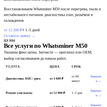
Восстанавливаем Whatsminer M50 после перегрева, пыли и
нестабильного питания: диагностика плат, разъёмов и
охлаждения.
от
12 200
₽
⚡
1–5 дней
Оставить заявку →
ЦЕНЫ
Все услуги по
Whatsminer M50
Указаны фикс-цены. Запчасти — оригинал или OEM,
выбор согласовываем до начала работ.
УСЛУГА
ЦЕНА
СРОК
от 60
Заказат
Диагностика ASIC / рига
от 3 600 ₽
минут
ь →
Заказат
Ремонт хэш-платы
от 12 900 ₽
1–3 дня
ь →
Заказат