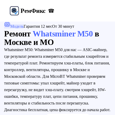
Рем
Фикс
☎
Модель
Гарантия 12 мес
От 30 минут
Ремонт
Whatsminer M50
в
Москве и МО
Whatsminer M50: Whatsminer M50 для нас — ASIC-майнер,
где результат ремонта измеряется стабильным хэшрейтом и
температурой плат. Ремонтируем хэш-платы, блок питания,
контроллер, вентиляторы, прошивку в Москве и
Московской области. Для MicroBT Whatsminer проверяем
типовые симптомы: упал хэшрейт, майнер уходит в
перезагрузку, не видит хэш-плату. смотрим хэшрейт, HW-
ошибки, температуру плат, цепи питания, прошивку,
вентиляторы и стабильность после перезапуска.
Диагностика бесплатная, цена фиксируется до начала работ.