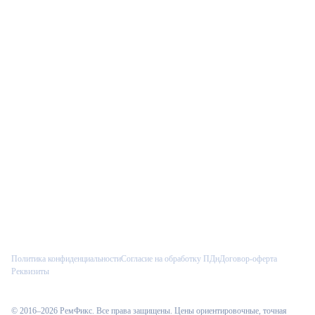
Связаться
РемФикс: поддержка
Р
Ответим позже, контакт сохраним
Позвонить
Telegram
Max
VK
Как к вам обращаться?
Введите имя, и менеджер сразу увидит его в CRM.
Политика конфиденциальности
Согласие на обработку ПДн
Договор-оферта
Реквизиты
Начать
© 2016–
2026
РемФикс
. Все права защищены. Цены ориентировочные, точная