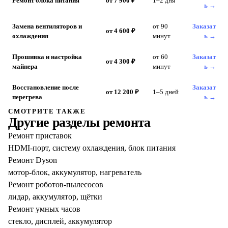
Ремонт блока питания
от 7 900 ₽
1–2 дня
ь →
Замена вентиляторов и
от 90
Заказат
от 4 600 ₽
охлаждения
минут
ь →
Прошивка и настройка
от 60
Заказат
от 4 300 ₽
майнера
минут
ь →
Восстановление после
Заказат
от 12 200 ₽
1–5 дней
перегрева
ь →
СМОТРИТЕ ТАКЖЕ
Другие разделы ремонта
Ремонт приставок
HDMI-порт, систему охлаждения, блок питания
Ремонт Dyson
мотор-блок, аккумулятор, нагреватель
Ремонт роботов-пылесосов
лидар, аккумулятор, щётки
Ремонт умных часов
стекло, дисплей, аккумулятор