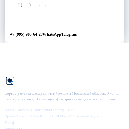
Перезвоните мне
→
+7 (995) 905-64-28
WhatsApp
Telegram
Рем
Фикс
Сервис ремонта электроники в Москве и Московской области. 9 лет на
рынке, гарантия до 12 месяцев, фиксированные цены без сюрпризов.
Адрес:
Москва, Шмитовский проезд, 34 с7
Время:
Пн–пт 10:00–19:00, сб 10:00–18:00, вс — выходной
Телефон:
+7 (995) 905-64-28
WhatsApp:
+7 (916) 445-64-28