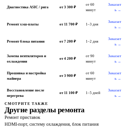
от 60
Заказат
Диагностика ASIC / рига
от 3 300 ₽
минут
ь →
Заказат
Ремонт хэш-платы
от 11 700 ₽
1–3 дня
ь →
Заказат
Ремонт блока питания
от 7 200 ₽
1–2 дня
ь →
Замена вентиляторов и
от 90
Заказат
от 4 200 ₽
охлаждения
минут
ь →
Прошивка и настройка
от 60
Заказат
от 3 900 ₽
майнера
минут
ь →
Восстановление после
Заказат
от 11 100 ₽
1–5 дней
перегрева
ь →
СМОТРИТЕ ТАКЖЕ
Другие разделы ремонта
Ремонт приставок
HDMI-порт, систему охлаждения, блок питания