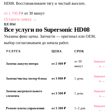
HD08. Восстанавливаем тягу и чистый выхлоп.
от
1 700
₽
⚡
от 30 минут
Оставить заявку →
ЦЕНЫ
Все услуги по
Supersonic HD08
Указаны фикс-цены. Запчасти — оригинал или OEM,
выбор согласовываем до начала работ.
УСЛУГА
ЦЕНА
СРОК
от 30
Заказат
Замена аккумулятора
от 2 400 ₽
минут
ь →
Заказат
Замена/чистка мотор-блока
от 3 900 ₽
1 день
ь →
Замена нагревательного
Заказат
от 3 500 ₽
1 день
элемента
ь →
Заказат
Ремонт платы управления
от 3 300 ₽
1–2 дня
ь →