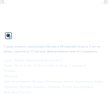
Рем
Фикс
Сервис ремонта электроники в Москве и Московской области. 9 лет на
рынке, гарантия до 12 месяцев, фиксированные цены без сюрпризов.
Адрес:
Москва, Шмитовский проезд, 34 с7
Время:
Пн–пт 10:00–19:00, сб 10:00–18:00, вс — выходной
Телефон:
+7 (995) 905-64-28
WhatsApp:
+7 (916) 445-64-28
Зона обслуживания:
Москва и Московская область: Красногорск, Химки,
Одинцово, Мытищи, Балашиха, Люберцы, Реутов, Долгопрудный,
Королёв и Подольск.
Категории