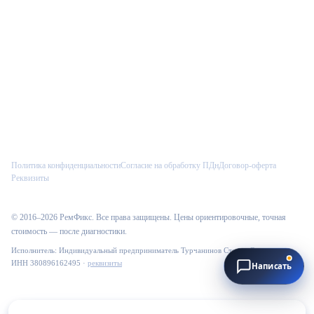
Telegram
Max
VK
Как к вам обращаться?
Введите имя, и менеджер сразу увидит его в CRM.
Политика конфиденциальности
Согласие на обработку ПДн
Договор-оферта
Реквизиты
Начать
© 2016–
2026
РемФикс
. Все права защищены. Цены ориентировочные, точная
стоимость — после диагностики.
Исполнитель:
Индивидуальный предприниматель Турчанинов Степан Сергеевич
·
ИНН
380896162495
·
реквизиты
Написать