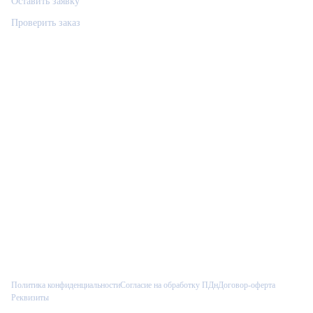
Оставить заявку
Проверить заказ
Связаться
РемФикс: поддержка
Р
Ответим позже, контакт сохраним
Позвонить
Telegram
Max
VK
Как к вам обращаться?
Введите имя, и менеджер сразу увидит его в CRM.
Политика конфиденциальности
Согласие на обработку ПДн
Договор-оферта
Реквизиты
Начать