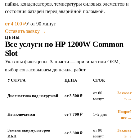
пайки, конденсаторов, температуры силовых элементов и
состояния батарей перед аварийной поломкой.
от
4 100
₽
⚡
от 90 минут
Оставить заявку →
ЦЕНЫ
Все услуги по
HP 1200W Common
Slot
Указаны фикс-цены. Запчасти — оригинал или OEM,
выбор согласовываем до начала работ.
УСЛУГА
ЦЕНА
СРОК
от 60
Заказат
Диагностика под нагрузкой
от 3 500 ₽
минут
ь →
Подроб
Не включается
от 7 700 ₽
1–2 дня
нее →
Замена аккумуляторов
от 90
Заказат
от 5 300 ₽
ИБП
минут
ь →