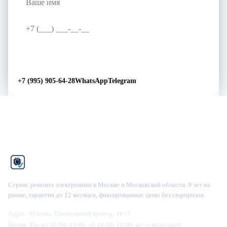
Перезвоните мне
→
+7 (995) 905-64-28
WhatsApp
Telegram
Рем
Фикс
Сервис ремонта электроники в Москве и Московской области. 9 лет на
рынке, гарантия до 12 месяцев, фиксированные цены без сюрпризов.
Адрес:
Москва, Шмитовский проезд, 34 с7
Время:
Пн–пт 10:00–19:00, сб 10:00–18:00, вс — выходной