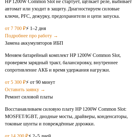
HP 1200W Common Slot не стартует, щёлкает реле, выбивает
автомат или уходит в защиту. Диагностируем силовые
ключи, PFC, дежурку, предохранители и цепи запуска.
от
7 700
₽
⚡
1–2 дня
Подробнее про работу →
Замена аккумуляторов ИБП
Меняем батарейный комплект HP 1200W Common Slot,
проверяем зарядный тракт, балансировку, внутреннее
сопротивление АКБ и время удержания нагрузки.
от
5 300
₽
⚡
от 90 минут
Оставить заявку →
Ремонт силовой платы
Восстанавливаем силовую плату HP 1200W Common Slot:
MOSFET/IGBT, диодные мосты, драйверы, конденсаторы,
токовые шунты и повреждённые дорожки.
от
14 200
₽
⚡
2–5 дней