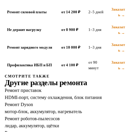
Заказат
Ремонт силовой платы
от 14 200 ₽
2–5 дней
ь →
Заказат
Не держит нагрузку
от 8 900 ₽
1–3 дня
ь →
Заказат
Ремонт зарядного модуля
от 10 000 ₽
1–3 дня
ь →
от 90
Заказат
Профилактика ИБП и БП
от 4 100 ₽
минут
ь →
СМОТРИТЕ ТАКЖЕ
Другие разделы ремонта
Ремонт приставок
HDMI-порт, систему охлаждения, блок питания
Ремонт Dyson
мотор-блок, аккумулятор, нагреватель
Ремонт роботов-пылесосов
лидар, аккумулятор, щётки