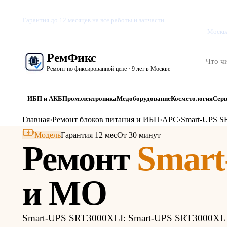
Бизне
Гарантия до 12 месяцев на все работы и запчасти
·
Вакансии
Москва
Рем
Фикс
Ремонт по фиксированной цене · 9 лет в Москве
ИБП и АКБ
Промэлектроника
Медоборудование
Косметология
Сер
Главная
›
Ремонт блоков питания и ИБП
›
APC
›
Smart-UPS S
Модель
Гарантия 12 мес
От 30 минут
Ремонт
Smart
и МО
Smart-UPS SRT3000XLI: Smart-UPS SRT3000XLI 