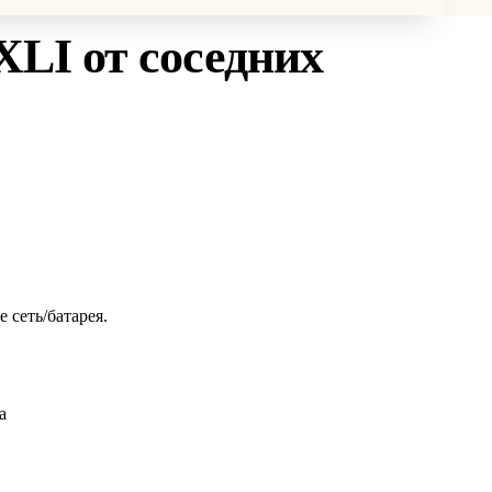
XLI
от соседних
сеть/батарея.
а