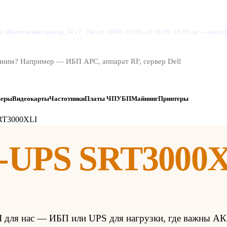
су
Магазин
Цены
Проверить заказ
Контакты
, Шмитовский проезд, 34 с7
·
Пн–пт 10:00–19:00, сб 10:00–18:00, вс — выхо
веры
Видеокарты
Частотники
Платы ЧПУ
БП
Майнинг
Принтеры
RT3000XLI
-UPS SRT3000
для нас — ИБП или UPS для нагрузки, где важны АКБ