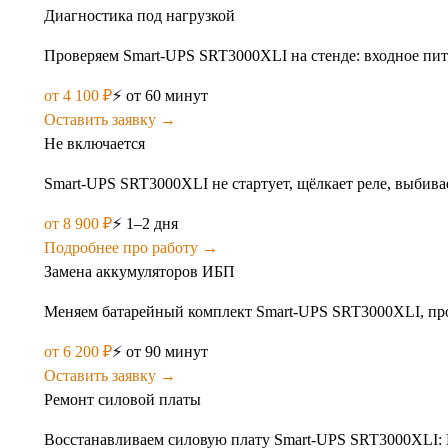
Диагностика под нагрузкой
Проверяем Smart-UPS SRT3000XLI на стенде: входное пита
от
4 100
₽
⚡
от 60 минут
Оставить заявку →
Не включается
Smart-UPS SRT3000XLI не стартует, щёлкает реле, выбива
от
8 900
₽
⚡
1–2 дня
Подробнее про работу →
Замена аккумуляторов ИБП
Меняем батарейный комплект Smart-UPS SRT3000XLI, пров
от
6 200
₽
⚡
от 90 минут
Оставить заявку →
Ремонт силовой платы
Восстанавливаем силовую плату Smart-UPS SRT3000XLI: