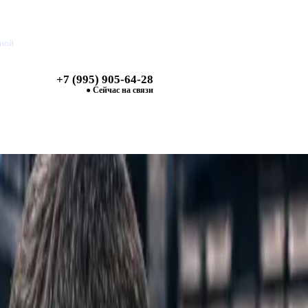
дной
+7 (995) 905-64-28
Найти
● Сейчас на связи
 оригинал,
ица в деталях.